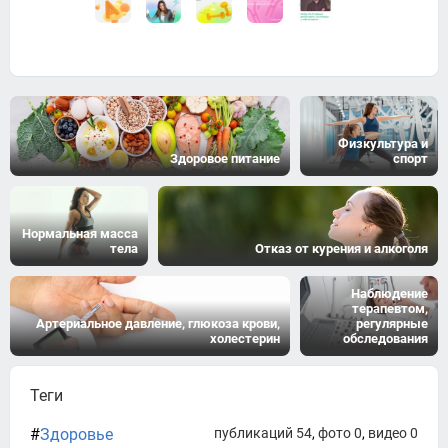
Физкультура и
Здоровое питание
спорт
Нормальная масса
тела
Отказ от курения и алкоголя
Наблюдение
терапевтом,
Артериальное давление, глюкоза крови,
регулярные
холестерин
обследования
Теги
#
Здоровье
публикаций 54
,
фото 0
,
видео 0