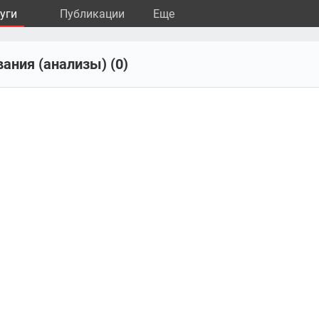
уги
Публикации
Eще
ания (анализы) (0)