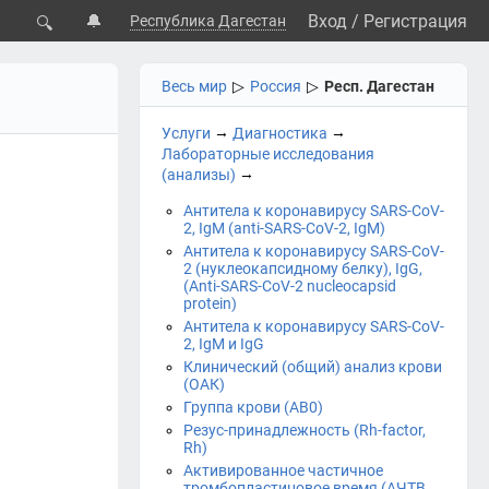
🔔
Вход
/
Регистрация
Республика Дагестан
🔍
Весь мир
▷
Россия
▷
Респ. Дагестан
→
→
Услуги
Диагностика
Лабораторные исследования
→
(анализы)
Антитела к коронавирусу SARS-CoV-
2, IgM (anti-SARS-CoV-2, IgM)
Антитела к коронавирусу SARS-CoV-
2 (нуклеокапсидному белку), IgG,
(Anti-SARS-CoV-2 nucleocapsid
protein)
Антитела к коронавирусу SARS-CoV-
2, IgM и IgG
Клинический (общий) анализ крови
(ОАК)
Группа крови (АВ0)
Резус-принадлежность (Rh-factor,
Rh)
Активированное частичное
тромбопластиновое время (АЧТВ,