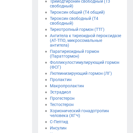
Трийодтиронин свободный (Т3
свободный)
Тироксин общий (Т4 общий)
Тироксин свободный (Т4
свободный)
Тиреотропный гормон (ТТГ)
Антитела к тиреоидной пероксидазе
(АТ-ТПО, микросомальные
антитела)
Паратиреоидный гормон
(Паратгормон)
Фолликулостимулирующий гормон
(ФСГ)
Лютеинизирующий гормон (ЛГ)
Пролактин
Макропролактин
Эстрадиол
Прогестерон
Тестостерон
Хорионический гонадотропин
человека (ХГЧ)
С-Пептид
Инсулин