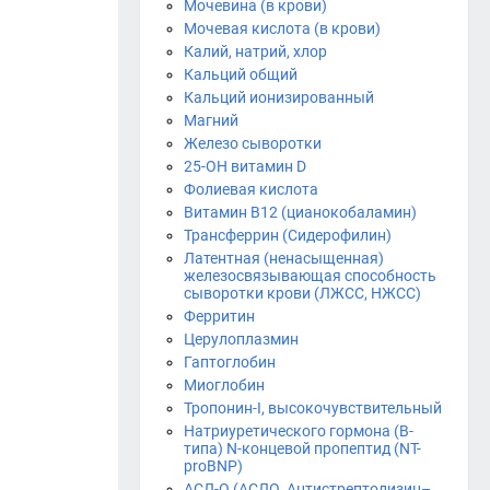
Мочевина (в крови)
Мочевая кислота (в крови)
Калий, натрий, хлор
Кальций общий
Кальций ионизированный
Магний
Железо сыворотки
25-OH витамин D
Фолиевая кислота
Витамин B12 (цианокобаламин)
Трансферрин (Сидерофилин)
Латентная (ненасыщенная)
железосвязывающая способность
сыворотки крови (ЛЖСС, НЖСС)
Ферритин
Церулоплазмин
Гаптоглобин
Миоглобин
Тропонин-I, высокочувствительный
Натриуретического гормона (В-
типа) N-концевой пропептид (NT-
proBNP)
АСЛ-О (АСЛО, Антистрептолизин–