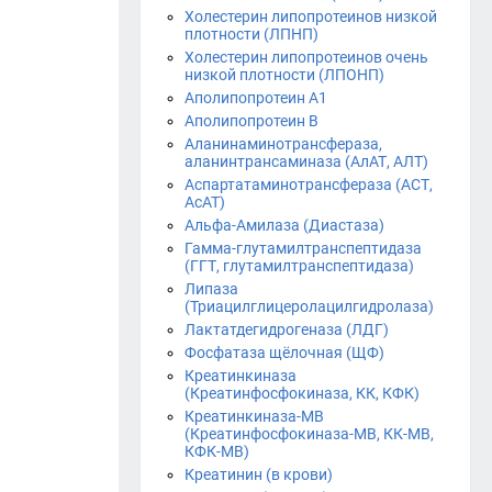
Холестерин липопротеинов низкой
плотности (ЛПНП)
Холестерин липопротеинов очень
низкой плотности (ЛПОНП)
Аполипопротеин А1
Аполипопротеин В
Аланинаминотрансфераза,
аланинтрансаминаза (АлАТ, АЛТ)
Аспартатаминотрансфераза (АСТ,
АсАТ)
Альфа-Амилаза (Диастаза)
Гамма-глутамилтранспептидаза
(ГГТ, глутамилтранспептидаза)
Липаза
(Триацилглицеролацилгидролаза)
Лактатдегидрогеназа (ЛДГ)
Фосфатаза щёлочная (ЩФ)
Креатинкиназа
(Креатинфосфокиназа, КК, КФК)
Креатинкиназа-МВ
(Креатинфосфокиназа-МВ, КК-МВ,
КФК-МВ)
Креатинин (в крови)