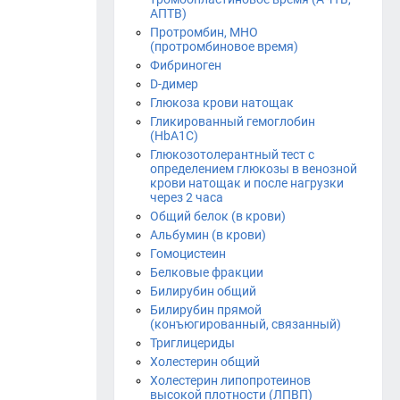
АПТВ)
Протромбин, МНО
(протромбиновое время)
Фибриноген
D-димер
Глюкоза крови натощак
Гликированный гемоглобин
(HbA1С)
Глюкозотолерантный тест с
определением глюкозы в венозной
крови натощак и после нагрузки
через 2 часа
Общий белок (в крови)
Альбумин (в крови)
Гомоцистеин
Белковые фракции
Билирубин общий
Билирубин прямой
(конъюгированный, связанный)
Триглицериды
Холестерин общий
Холестерин липопротеинов
высокой плотности (ЛПВП)