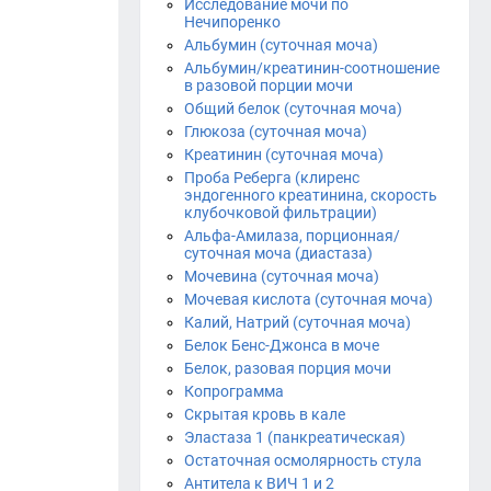
Исследование мочи по
Нечипоренко
Альбумин (суточная моча)
Альбумин/креатинин-соотношение
в разовой порции мочи
Общий белок (суточная моча)
Глюкоза (суточная моча)
Креатинин (суточная моча)
Проба Реберга (клиренс
эндогенного креатинина, скорость
клубочковой фильтрации)
Альфа-Амилаза, порционная/
суточная моча (диастаза)
Мочевина (суточная моча)
Мочевая кислота (суточная моча)
Калий, Натрий (суточная моча)
Белок Бенс-Джонса в моче
Белок, разовая порция мочи
Копрограмма
Скрытая кровь в кале
Эластаза 1 (панкреатическая)
Остаточная осмолярность стула
Антитела к ВИЧ 1 и 2