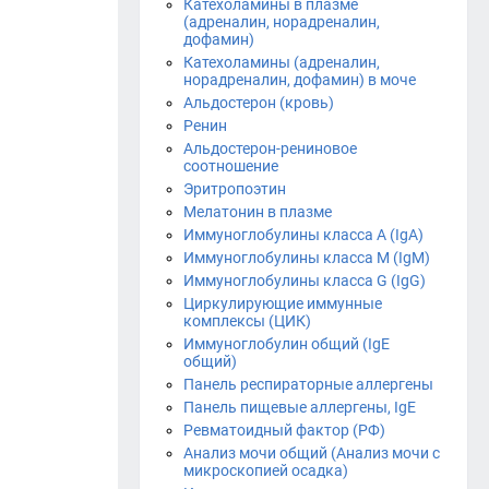
Катехоламины в плазме
(адреналин, норадреналин,
дофамин)
Катехоламины (адреналин,
норадреналин, дофамин) в моче
Альдостерон (кровь)
Ренин
Альдостерон-рениновое
соотношение
Эритропоэтин
Мелатонин в плазме
Иммуноглобулины класса A (IgA)
Иммуноглобулины класса М (IgM)
Иммуноглобулины класса G (IgG)
Циркулирующие иммунные
комплексы (ЦИК)
Иммуноглобулин общий (IgЕ
общий)
Панель респираторные аллергены
Панель пищевые аллергены, IgE
Ревматоидный фактор (РФ)
Анализ мочи общий (Анализ мочи с
микроскопией осадка)