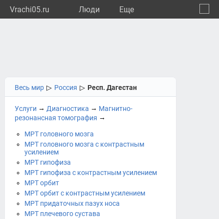
Vrachi05.ru
Люди
Eще
🔔
Респу
🔍
Весь мир
▷
Россия
▷
Респ. Дагестан
→
→
Услуги
Диагностика
Магнитно-
→
резонансная томография
МРТ головного мозга
МРТ головного мозга с контрастным
усилением
МРТ гипофиза
МРТ гипофиза с контрастным усилением
МРТ орбит
МРТ орбит с контрастным усилением
МРТ придаточных пазух носа
МРТ плечевого сустава