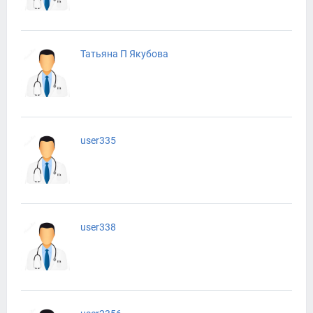
Татьяна П Якубова
user335
user338