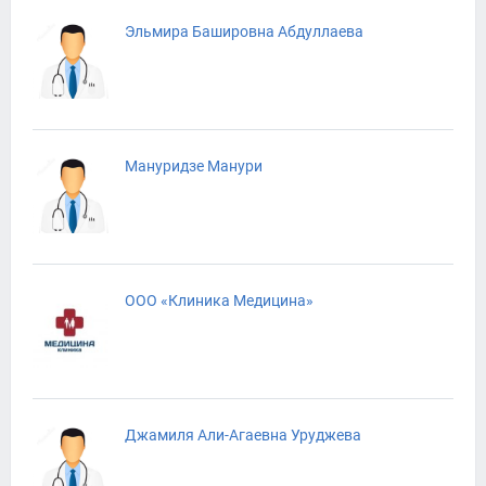
Эльмира Башировна Абдуллаева
Мануридзе Манури
ООО «Клиника Медицина»
Джамиля Али-Агаевна Уруджева