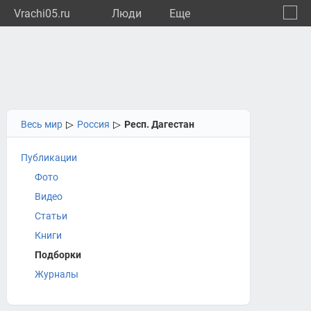
Vrachi05.ru
Люди
Eще
🔔
Респу
🔍
Весь мир
▷
Россия
▷
Респ. Дагестан
Публикации
Фото
Видео
Статьи
Книги
Подборки
Журналы