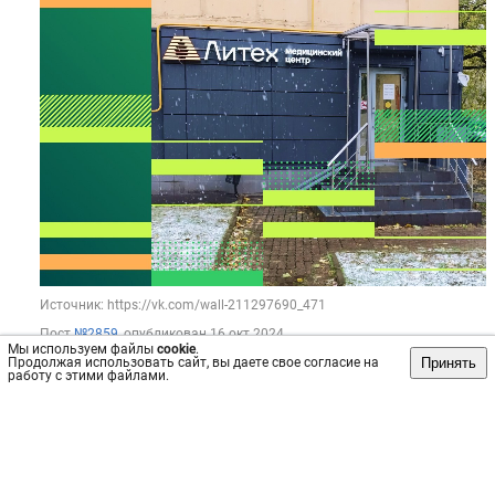
Источник: https://vk.com/wall-211297690_471
Пост
№2859
, опубликован
16 окт 2024
Мы используем файлы
cookie
.
Принять
Продолжая использовать сайт, вы даете свое согласие на
Сохранить
интересно
/
не интересно
работу с этими файлами.
Лаборатория «Литех»