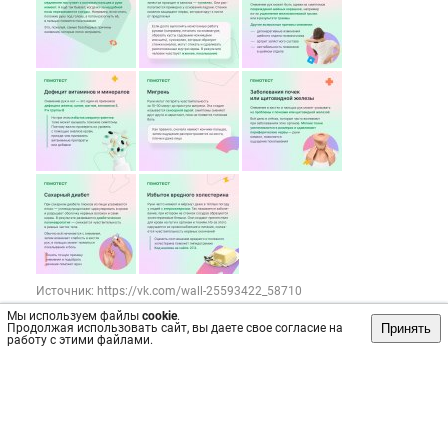
Источник: https://vk.com/wall-25593422_58710
Мы используем файлы
cookie
.
Пост
№2822
, опубликован
25 июн 2024
Принять
Продолжая использовать сайт, вы даете свое согласие на
работу с этими файлами.
Сохранить
интересно
/
не интересно
Лаборатория «Гемотест» на Чкалова