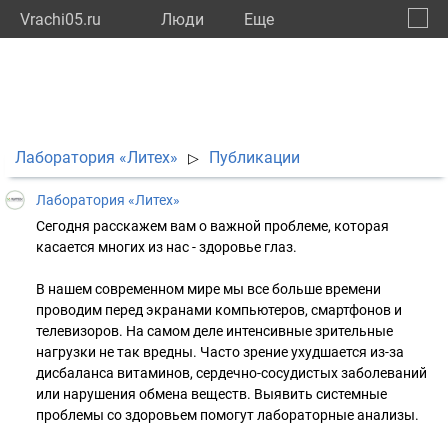
Vrachi05.ru
Люди
Eще
🔔
Респу
🔍
Лаборатория «Литех»
Публикации
▷
Лаборатория «Литех»
Сегодня расскажем вам о важной проблеме, которая
касается многих из нас - здоровье глаз.
В нашем современном мире мы все больше времени
проводим перед экранами компьютеров, смартфонов и
телевизоров. На самом деле интенсивные зрительные
нагрузки не так вредны. Часто зрение ухудшается из-за
дисбаланса витаминов, сердечно-сосудистых заболеваний
или нарушения обмена веществ. Выявить системные
проблемы со здоровьем помогут лабораторные анализы.