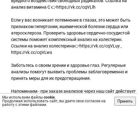
вредного воздействия свободных радикалов. Ссылка на
анализ витамина C 👉https://vk.cc/cqVLlh
Если у вас возникает потемнение в глазах, это может быть
признаком гипертонии, ишемической болезни сердца или
атеросклероза. Проверить здоровье сердечно-сосудистой
системы поможет комплексный анализ на холестерин.
Ссылки на анализ холестерина👉https://vk.cc/cqVLuy ,
https://vk.cc/cqVLws
Заботьтесь о своем зрении и здоровье глаз. Регулярные
анализы помогут выявить проблемы заблаговременно и
принять меры для их предотвращения.
Напоминаем - при заказе анализов через наш сайт действует
Мы используем файлы
скидка 5% !
cookie
.
Принять
Продолжая использовать сайт, вы даете свое согласие на
https://vk.cc/cqVMnV
работу с этими файлами.
_____________
#анализымосква #лабораториялитех #литех #здоровье
#москва #анлизынадому #здоровьеглаз