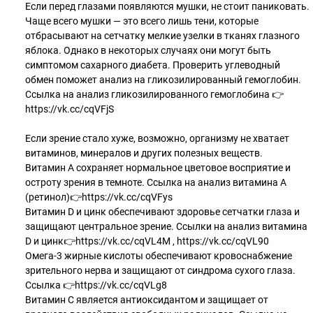
Если перед глазами появляются мушки, не стоит паниковать.
Чаще всего мушки — это всего лишь тени, которые
отбрасывают на сетчатку мелкие узелки в тканях глазного
яблока. Однако в некоторых случаях они могут быть
симптомом сахарного диабета. Проверить углеводный
обмен поможет анализ на гликозилированный гемоглобин.
Ссылка на анализ гликозилированного гемоглобина 👉
https://vk.cc/cqVFjS
Если зрение стало хуже, возможно, организму не хватает
витаминов, минералов и других полезных веществ.
Витамин А сохраняет нормальное цветовое восприятие и
остроту зрения в темноте. Ссылка на анализ витамина А
(ретинол)👉https://vk.cc/cqVFys
Витамин D и цинк обеспечивают здоровье сетчатки глаза и
защищают центральное зрение. Ссылки на анализ витамина
D и цинк👉https://vk.cc/cqVL4M , https://vk.cc/cqVL90
Омега-3 жирные кислоты обеспечивают кровоснабжение
зрительного нерва и защищают от синдрома сухого глаза.
Ссылка 👉https://vk.cc/cqVLg8
Витамин С является антиоксидантом и защищает от