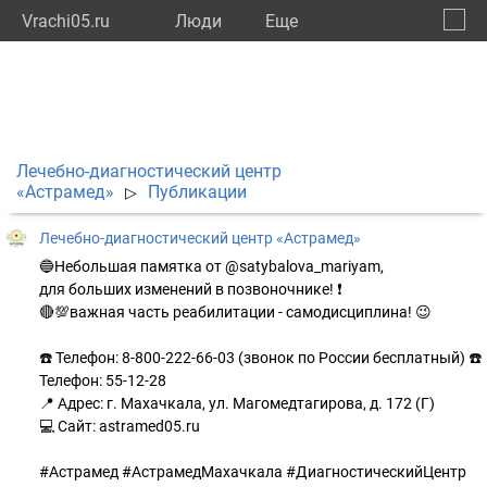
Vrachi05.ru
Люди
Eще
🔔
Респу
🔍
Лечебно-диагностический центр
«Астрамед»
Публикации
▷
Лечебно-диагностический центр «Астрамед»
🔵Небольшая памятка от @satybalova_mariyam,
для больших изменений в позвоночнике! ❗
🔴💯важная часть реабилитации - самодисциплина! 😉
☎️ Телефон: 8-800-222-66-03 (звонок по России бесплатный) ☎️
Телефон: 55-12-28
📍 Адрес: г. Махачкала, ул. Магомедтагирова, д. 172 (Г)
💻 Сайт: astramed05.ru
#Астрамед #АстрамедМахачкала #ДиагностическийЦентр