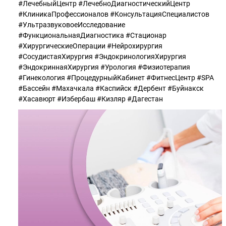
#ЛечебныйЦентр #ЛечебноДиагностическийЦентр
#КлиникаПрофессионалов #КонсультацияСпециалистов
#УльтразвуковоеИсследование
#ФункциональнаяДиагностика #Стационар
#ХирургическиеОперации #Нейрохирургия
#СосудистаяХирургия #ЭндокринологияХирургия
#ЭндокриннаяХирургия #Урология #Физиотерапия
#Гинекология #ПроцедурныйКабинет #ФитнесЦентр #SPA
#Бассейн #Махачкала #Каспийск #Дербент #Буйнакск
#Хасавюрт #Избербаш #Кизляр #Дагестан