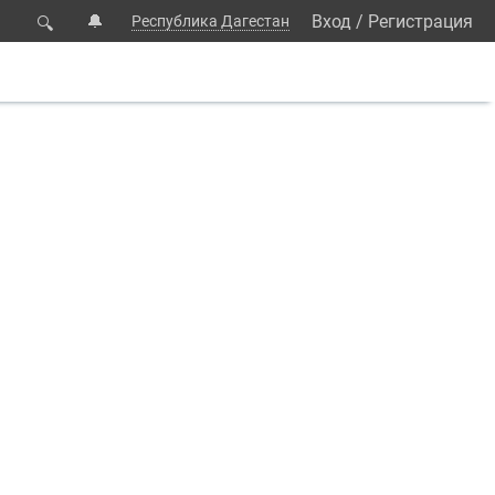
🔔
Вход
/
Регистрация
Республика Дагестан
🔍