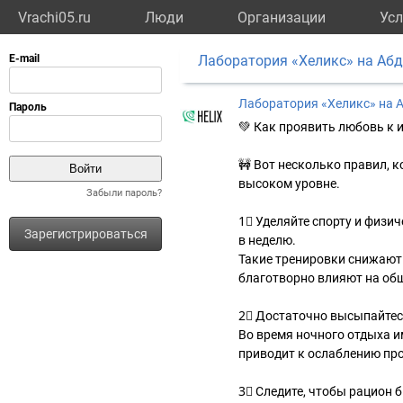
Vrachi05.ru
Люди
Организации
Усл
Лаборатория «Хеликс» на Аб
Лаборатория «Хеликс» на 
💚 Как проявить любовь к 
🚧 Вот несколько правил, 
высоком уровне.
Забыли пароль?
1⃣ Уделяйте спорту и физи
Зарегистрироваться
в неделю.
Такие тренировки снижают
благотворно влияют на общ
2⃣ Достаточно высыпайтес
Во время ночного отдыха и
приводит к ослаблению пр
3⃣ Следите, чтобы рацион 