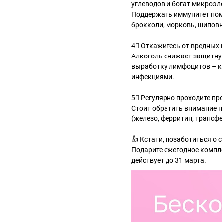
углеводов и богат микроэ
Поддержать иммунитет помо
брокколи, морковь, шиповн
4⃣ Откажитесь от вредных
Алкоголь снижает защитну
выработку лимфоцитов – кл
инфекциями.
5⃣ Регулярно проходите п
Стоит обратить внимание н
(железо, ферритин, трансфе
👍 Кстати, позаботиться о 
Подарите ежегодное компле
действует до 31 марта.