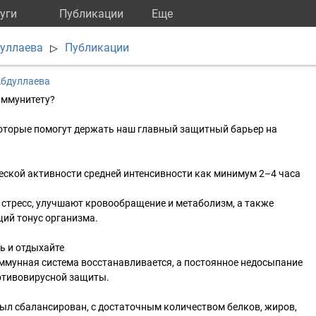
уги
Публикации
Eще
дуллаева
Публикации
▷
Абдуллаева
иммунитету?
которые помогут держать наш главный защитный барьер на
ческой активности средней интенсивности как минимум 2–4 часа
 стресс, улучшают кровообращение и метаболизм, а также
ий тонус организма.
ь и отдыхайте
ммунная система восстанавливается, а постоянное недосыпание
отивовирусной защиты.
был сбалансирован, с достаточным количеством белков, жиров,