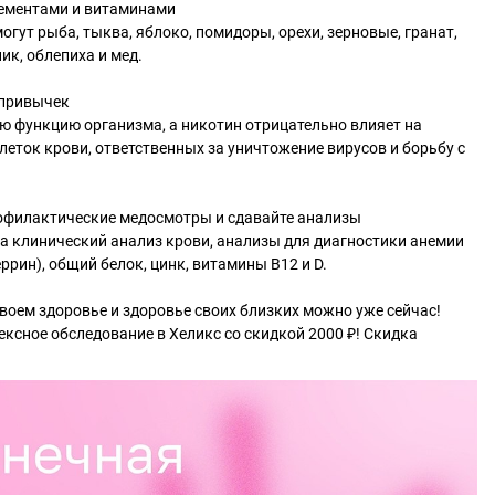
лементами и витаминами
гут рыба, тыква, яблоко, помидоры, орехи, зерновые, гранат,
ик, облепиха и мед.
 привычек
ю функцию организма, а никотин отрицательно влияет на
еток крови, ответственных за уничтожение вирусов и борьбу с
рофилактические медосмотры и сдавайте анализы
а клинический анализ крови, анализы для диагностики анемии
ррин), общий белок, цинк, витамины B12 и D.
своем здоровье и здоровье своих близких можно уже сейчас!
ксное обследование в Хеликс со скидкой 2000 ₽! Скидка