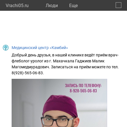
Vrachi05.ru
Люди
Eще
🔔
Респу
🔍
Медицинский центр «Камбий»
Добрый день друзья, в нашей клинике ведёт приём врач-
флеболог-уролог из г. Махачкала Гаджиев Малик
Магомедмурадович. Записаться на приём можете по тел.
8(928)-565-06-83.