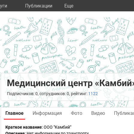
уги
Публикации
Eще
Медицинский центр «Камбий
Подписчиков: 0, сотрудников: 0, рейтинг:
1122
Главное
Информация
Фото
Видео
Публика
Краткое название
:
ООО "Камбий"
Описание
: Нет информации по транспорту.