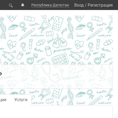
🔔
Вход
/
Регистрация
Республика Дагестан
🔍
»
ции
Услуги