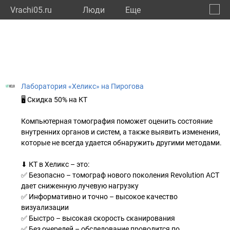
Vrachi05.ru
Люди
Eще
🔔
Респу
🔍
Лаборатория «Хеликс» на Пирогова
🖥 Скидка 50% на КТ
Компьютерная томография поможет оценить состояние
внутренних органов и систем, а также выявить изменения,
которые не всегда удается обнаружить другими методами.
⬇ КТ в Хеликс – это:
✅ Безопасно – томограф нового поколения Revolution ACT
дает сниженную лучевую нагрузку
✅ Информативно и точно – высокое качество
визуализации
✅ Быстро – высокая скорость сканирования
✅ Без очередей – обследование проводится по