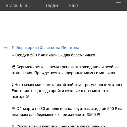
Vrachi05.ru
Люди
Eще
🔔
Респу
🔍
Лаборатория «Хеликс» на Пирогова
⭐ Скидка 500 ₽ на анализы для беременных!
🐣 Беременность – время трепетного ожидания и особого
отношения. Прежде всего, к здоровью мамы и малыша.
🧪 Неотъемлемая часть такой заботы – регулярные чекапы.
Еще приятнее, когда пройти нужные тесты можно с
выгодой!
💚 С 1 марта по 30 апреля воспользуйтесь скидкой 500 ₽ на
анализы для беременных при заказе от 3500 ₽!
📃 Скидка действует при предъявлении справки о