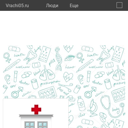
Vrachi05.ru
Люди
Eще
🔔
Респу
🔍