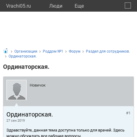
Vrachi05.ru
Люди
Eще
🔔
Респу
🔍
Организации
Роддом №1
Форум
Раздел для сотрудников.
Ординаторская.
Ординаторская.
Новичок
Ординаторская.
#1
27 сен 2019
Здравствуйте, данная тема доступна только для врачей. Здесь
можно обсуждать все рабочие вопросы.