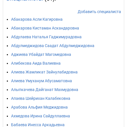
Добавить специалиста
Абакарова Асли Кагировна
Абакарова Кистаман Аскандаровна
Абдулаева Наталья Гаджимурадовна
Абдулмеджидова Саадат Абдулмеджидовна
Аджиева Убайдат Магомедовна
Алибекова Аида Валиевна
Алиева Жамликат Зайнулабидовна
Алиева Умуханум Абусаматовна
Алыпкачева Дайганат Махмудовна
Апаева Шейрихан Калабековна
Арабова Альфия Меджидовна
Ахмедова Ирина Сайдуллаевна
Бабаева Инесса Аркадьевна