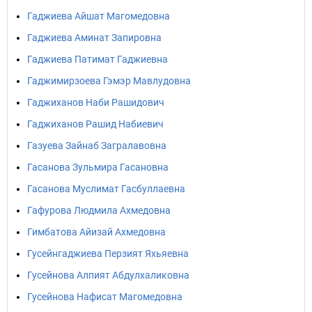
Гаджиева Айшат Магомедовна
Гаджиева Аминат Запировна
Гаджиева Патимат Гаджиевна
Гаджимирзоева Гэмэр Мавлудовна
Гаджиханов Наби Рашидович
Гаджиханов Рашид Набиевич
Газуева Зайнаб Загралавовна
Гасанова Зульмира Гасановна
Гасанова Муслимат Гасбуллаевна
Гафурова Людмила Ахмедовна
Гимбатова Айизай Ахмедовна
Гусейнгаджиева Перзият Яхьяевна
Гусейнова Алпият Абдулхаликовна
Гусейнова Нафисат Магомедовна