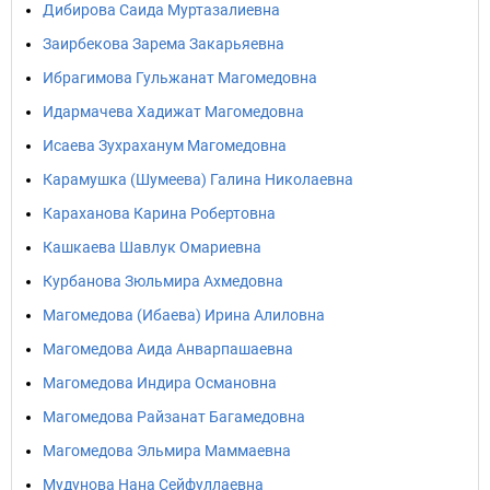
Дибирова Саида Муртазалиевна
Заирбекова Зарема Закарьяевна
Ибрагимова Гульжанат Магомедовна
Идармачева Хадижат Магомедовна
Исаева Зухраханум Магомедовна
Карамушка (Шумеева) Галина Николаевна
Караханова Карина Робертовна
Кашкаева Шавлук Омариевна
Курбанова Зюльмира Ахмедовна
Магомедова (Ибаева) Ирина Алиловна
Магомедова Аида Анварпашаевна
Магомедова Индира Османовна
Магомедова Райзанат Багамедовна
Магомедова Эльмира Маммаевна
Мудунова Нана Сейфуллаевна