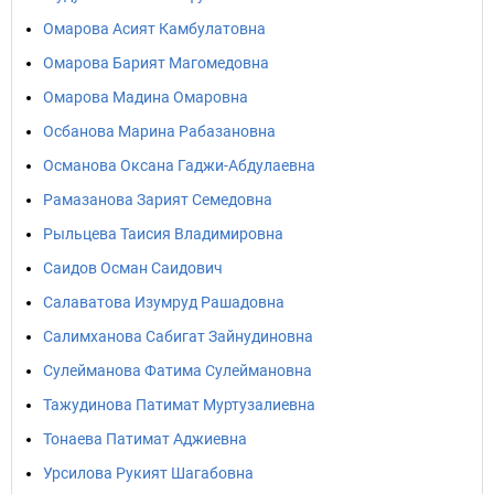
Омарова Асият Камбулатовна
Омарова Барият Магомедовна
Омарова Мадина Омаровна
Осбанова Марина Рабазановна
Османова Оксана Гаджи-Абдулаевна
Рамазанова Зарият Семедовна
Рыльцева Таисия Владимировна
Саидов Осман Саидович
Салаватова Изумруд Рашадовна
Салимханова Сабигат Зайнудиновна
Сулейманова Фатима Сулеймановна
Тажудинова Патимат Муртузалиевна
Тонаева Патимат Аджиевна
Урсилова Рукият Шагабовна