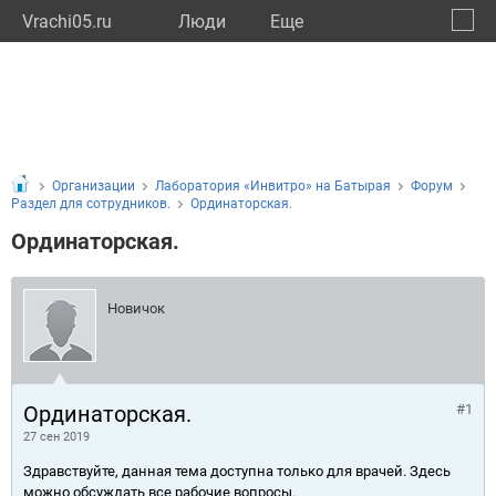
Vrachi05.ru
Люди
Eще
🔔
Респу
🔍
Организации
Лаборатория «Инвитро» на Батырая
Форум
Раздел для сотрудников.
Ординаторская.
Ординаторская.
Новичок
Ординаторская.
#1
27 сен 2019
Здравствуйте, данная тема доступна только для врачей. Здесь
можно обсуждать все рабочие вопросы.