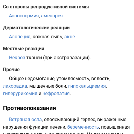
Со стороны репродуктивной системы
Азооспермия
,
аменорея
.
Дерматологические реакции
Алопеция
, кожная сыпь,
акне
.
Местные реакции
Некроз
тканей (при
экстравазации
).
Прочие
Общее недомогание, утомляемость, вялость,
лихорадка
, мышечные боли,
гипокальциемия
,
гиперурикемия
и
нефропатия
.
Противопоказания
Ветряная оспа
,
опоясывающий герпес
, выраженные
нарушения функции
печени
,
беременность
, повышенная