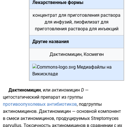
Лекарственные формы
концентрат для приготовления раствора
для инфузий,
лиофилизат
для
приготовления раствора для инъекций
Другие названия
Дактиномицин, Космеген
Медиафайлы на
Викискладе
Дактиномицин
, или
актиномицин D
—
цитостатический
препарат
из группы
противоопухолевых антибиотиков
, подгруппы
актиномицинов
. Дактиномицин — основной компонент
в смеси актиномицинов, продуцируемых
Streptomyces
parvullus
. Токсичность актиномицинов в сравнении с их