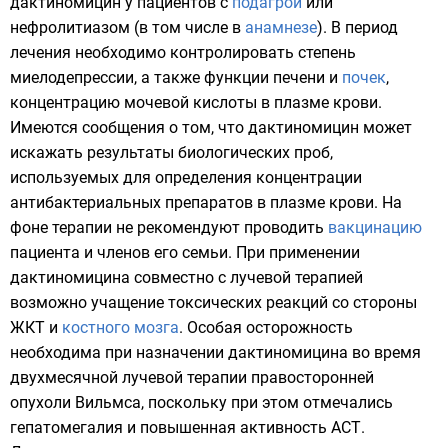
дактиномицин у пациентов с
подагрой
или
нефролитиазом
(в том числе в
анамнезе
). В период
лечения необходимо контролировать степень
миелодепрессии
, а также функции
печени
и
почек
,
концентрацию
мочевой кислоты
в
плазме крови
.
Имеются сообщения о том, что дактиномицин может
искажать результаты биологических проб,
используемых для определения концентрации
антибактериальных препаратов в плазме крови. На
фоне терапии не рекомендуют проводить
вакцинацию
пациента и членов его семьи. При применении
дактиномицина совместно с
лучевой терапией
возможно учащение токсических реакций со стороны
ЖКТ
и
костного мозга
. Особая осторожность
необходима при назначении дактиномицина во время
двухмесячной лучевой терапии правосторонней
опухоли Вильмса, поскольку при этом отмечались
гепатомегалия
и повышенная активность
АСТ
.