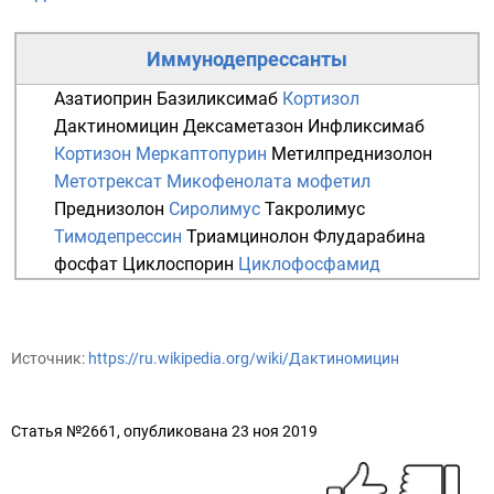
Иммунодепрессанты
Азатиоприн
Базиликсимаб
Кортизол
Дактиномицин
Дексаметазон
Инфликсимаб
Кортизон
Меркаптопурин
Метилпреднизолон
Метотрексат
Микофенолата мофетил
Преднизолон
Сиролимус
Такролимус
Тимодепрессин
Триамцинолон
Флударабина
фосфат
Циклоспорин
Циклофосфамид
Источник:
https://ru.wikipedia.org/wiki/Дактиномицин
Статья №2661, опубликована 23 ноя 2019