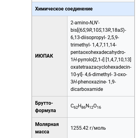
Химическое соединение
2-amino-
N,N'
-
bis[(6
S
,9
R
,10
S
,13
R
,18a
S
)-
6,13-diisopropyl- 2,5,9-
trimethyl- 1,4,7,11,14-
pentaoxohexadecahydro-
ИЮПАК
1
H
-pyrrolo[2,1-
i
] [1,4,7,10,13]
oxatetraazacyclohexadecin-
10-yl]- 4,6-dimethyl- 3-oxo-
3
H
-phenoxazine- 1,9-
dicarboxamide
Брутто-
C
H
N
O
62
86
12
16
формула
Молярная
1255.42 г/моль
масса