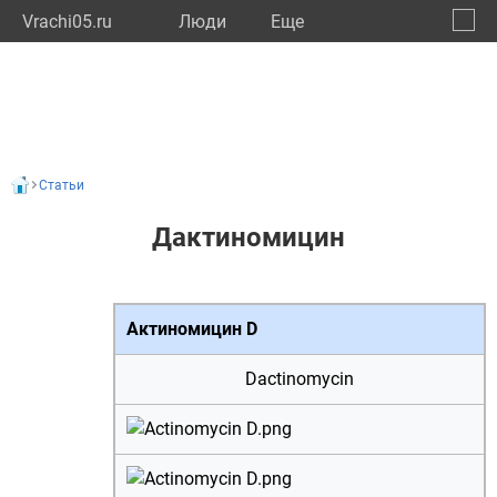
Vrachi05.ru
Люди
Eще
🔔
Респу
🔍
Статьи
Дактиномицин
Актиномицин D
Dactinomycin