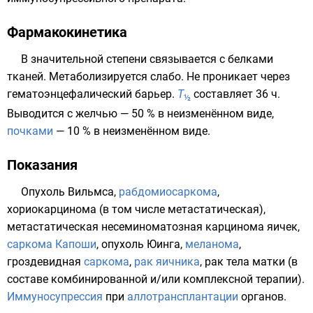
Фармакокинетика
В значительной степени связывается с белками
тканей. Метаболизируется слабо. Не проникает через
гематоэнцефалический барьер
.
T
составляет 36 ч.
½
Выводится с
желчью
— 50 % в неизменённом виде,
почками
— 10 % в неизменённом виде.
Показания
Опухоль Вильмса
,
рабдомиосаркома
,
хориокарцинома
(в том числе метастатическая),
метастатическая несеминоматозная
карцинома яичек
,
саркома Капоши
,
опухоль Юинга
,
меланома
,
гроздевидная
саркома
,
рак яичника
,
рак тела матки
(в
составе комбинированной и/или комплексной терапии).
Иммуносупрессия
при
аллотрансплантации
органов.