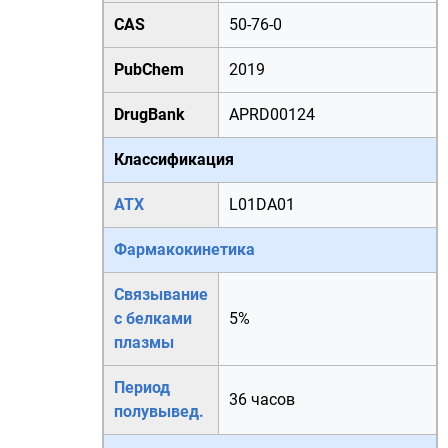
CAS
50-76-0
PubChem
2019
DrugBank
APRD00124
Классификация
АТХ
L01DA01
Фармакокинетика
Связывание
с белками
5%
плазмы
Период
36 часов
полувывед.