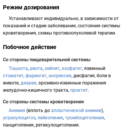
Режим дозирования
Устанавливают индивидуально, в зависимости от
показаний и стадии заболевания, состояния системы
кроветворения, схемы противоопухолевой терапии.
Побочное действие
Со стороны пищеварительной системы
Тошнота
,
рвота
,
хейлит
,
эзофагит
, язвенный
стоматит
,
фарингит
,
анорексия
,
дисфагия
, боли в
животе,
диарея
, эрозивно-язвенные поражения
желудочно-кишечного тракта
,
проктит
.
Со стороны системы кроветворения
Анемия
(вплоть до
апластической анемии
),
агранулоцитоз
,
лейкопения
,
тромбоцитопения
,
панцитопения
,
ретикулоцитопения
.