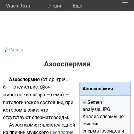
Vrachi05.ru
Люди
Eще
🔔
Респу
🔍
Статьи
Азооспермия
Азоосперми́я
(от
др.-греч.
ἀ-
— отсутствие,
ζῷον
—
Азооспермия
животное и
σπέρμα
— семя) —
патологическое состояние, при
котором в
эякуляте
Анализ спермы не
отсутствуют
сперматозоиды
.
выявил
Азооспермия является одной
сперматозоидов и
из причин мужского
бесплодия
.