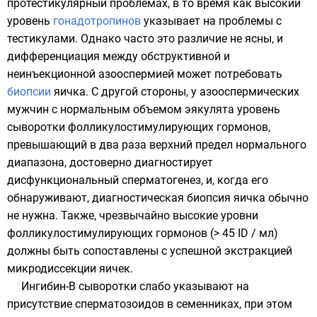
протестикулярный проблемах, в то время как высокий
уровень
гонадотропинов
указывает на проблемы с
тестикулами. Однако часто это различие не ясны, и
дифференциация между обструктивной и
неинъекционной азооспермией может потребовать
биопсии
яичка. С другой стороны, у азооспермических
мужчин с нормальным объемом эякулята уровень
сыворотки фолликулостимулирующих гормонов,
превышающий в два раза верхний предел нормального
диапазона, достоверно диагностирует
дисфункциональный сперматогенез, и, когда его
обнаруживают, диагностическая биопсия яичка обычно
не нужна. Также, чрезвычайно высокие уровни
фолликулостимулирующих гормонов (> 45 ID / мл)
должны быть сопоставлены с успешной экстракцией
микродиссекции яичек.
Ингибин-В сыворотки слабо указывают на
присутствие сперматозоидов в семенниках, при этом