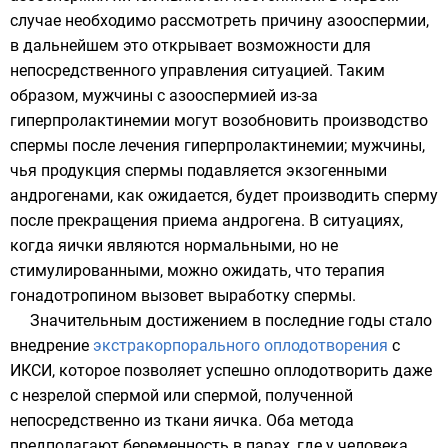
случае необходимо рассмотреть причину азооспермии,
в дальнейшем это открывает возможности для
непосредственного управления ситуацией. Таким
образом, мужчины с азооспермией из-за
гиперпролактинемии могут возобновить производство
спермы после лечения гиперпролактинемии; мужчины,
чья продукция спермы подавляется экзогенными
андрогенами, как ожидается, будет производить сперму
после прекращения приема андрогена. В ситуациях,
когда яички являются нормальными, но не
стимулированными, можно ожидать, что терапия
гонадотропином вызовет выработку спермы.
Значительным достижением в последние годы стало
внедрение
экстракорпорального оплодотворения
с
ИКСИ
, которое позволяет успешно оплодотворить даже
с незрелой спермой или спермой, полученной
непосредственно из ткани яичка. Оба метода
предполагают беременность в парах, где у человека