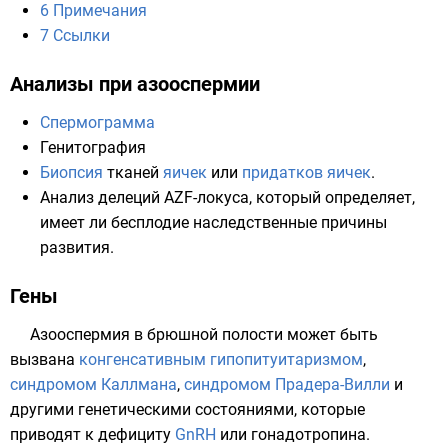
6
Примечания
7
Ссылки
Анализы при азооспермии
Спермограмма
Генитография
Биопсия
тканей
яичек
или
придатков яичек
.
Анализ
делеций
AZF-локуса, который определяет,
имеет ли бесплодие наследственные причины
развития.
Гены
Азооспермия в брюшной полости может быть
вызвана
конгенсативным гипопитуитаризмом
,
синдромом Каллмана
,
синдромом Прадера-Вилли
и
другими генетическими состояниями, которые
приводят к дефициту
GnRH
или
гонадотропина
.