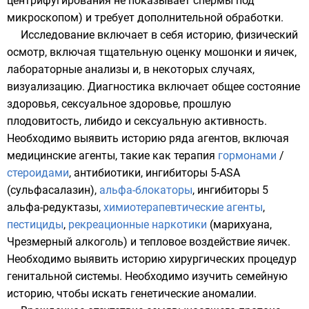
центрифугирования
не показывает спермы под
микроскопом) и требует дополнительной обработки.
Исследование включает в себя историю, физический
осмотр, включая тщательную оценку мошонки и яичек,
лабораторные анализы и, в некоторых случаях,
визуализацию. Диагностика включает общее состояние
здоровья, сексуальное здоровье, прошлую
плодовитость,
либидо
и сексуальную активность.
Необходимо выявить историю ряда агентов, включая
медицинские агенты, такие как терапия
гормонами
/
стероидами
,
антибиотики
,
ингибиторы
5-ASA
(
сульфасалазин
),
альфа-блокаторы
, ингибиторы
5
альфа-редуктазы
,
химиотерапевтические агенты
,
пестициды
,
рекреационные наркотики
(
марихуана
,
Чрезмерный алкоголь) и тепловое воздействие яичек.
Необходимо выявить историю хирургических процедур
генитальной системы. Необходимо изучить семейную
историю, чтобы искать генетические аномалии.