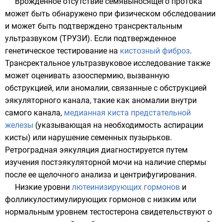
Врожденное отсутствие семявыносящего протока
может быть обнаружено при физическом обследовании
и может быть подтверждено
трансректальным
ультразвуком (ТРУЗИ)
. Если подтвержденное
генетическое тестирование на
кистозный фиброз
.
Трансректальное ультразвуковое исследование также
может оценивать азооспермию, вызванную
обструкцией, или аномалии, связанные с обструкцией
эякуляторного канала, такие как аномалии внутри
самого канала,
медианная киста предстательной
железы
(указывающая на необходимость
аспирации
кисты) или нарушение семенных пузырьков.
Ретроградная эякуляция диагностируется путем
изучения постэякуляторной мочи на наличие спермы
после ее щелочного анализа и центрифугирования.
Низкие уровни
лютеинизирующих гормонов
и
фолликулостимулирующих гормонов
с низким или
нормальным уровнем тестостерона свидетельствуют о