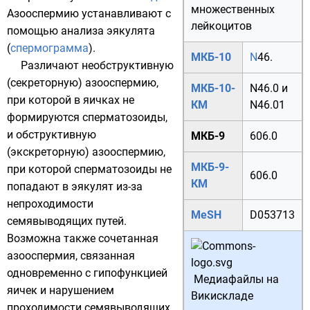
множественных
Азооспермию устанавливают с
лейкоцитов
помощью анализа эякулята
(
спермограмма
).
МКБ-10
N
46.
Различают необструктивную
(секреторную) азооспермию,
МКБ-10-
N46.0
и
при которой в яичках не
КМ
N46.01
формируются сперматозоиды,
и обструктивную
МКБ-9
606.0
(экскреторную) азооспермию,
МКБ-9-
при которой сперматозоиды не
606.0
КМ
попадают в эякулят из-за
непроходимости
MeSH
D053713
семявыводящих путей.
Возможна также сочетанная
азооспермия, связанная
одновременно с гипофункцией
Медиафайлы на
яичек и нарушением
Викискладе
проходимости семявыводящих