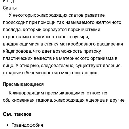
и т. д.
Скаты
У некоторых живородящих
скатов
развитие
происходит при помощи так называемого желточного
последа
, который образуется ворсинчатыми
отростками стенки желточного пузыря,
внедряющимися в стенку маткообразного расширения
яйцепровода, что даёт возможность притоку
пластических веществ из материнского организма в
яйцо. У этих
рыб
, следовательно, существуют явления,
сходные с беременностью млекопитающих.
Пресмыкающиеся
К живородящим пресмыкающимся относятся
обыкновенная гадюка
,
живородящая ящерица
и другие.
См. также
Гравидофобия