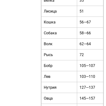
Белка
35
Лисица
51
Кошка
56—67
Собака
58—66
Волк
62—64
Рысь
72
Бобр
105—107
Лев
103—110
Нутрия
127—137
Овца
145—157