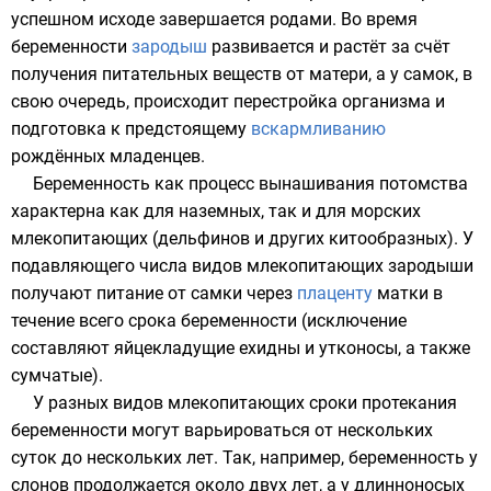
успешном исходе завершается
родами
. Во время
беременности
зародыш
развивается и растёт за счёт
получения питательных веществ от
матери
, а у самок, в
свою очередь, происходит перестройка организма и
подготовка к предстоящему
вскармливанию
рождённых младенцев.
Беременность как процесс вынашивания потомства
характерна как для наземных, так и для морских
млекопитающих (
дельфинов
и других
китообразных
). У
подавляющего числа видов млекопитающих зародыши
получают питание от самки через
плаценту
матки
в
течение всего срока беременности (исключение
составляют яйцекладущие
ехидны
и
утконосы
, а также
сумчатые
).
У разных видов млекопитающих сроки протекания
беременности могут варьироваться от нескольких
суток до нескольких лет. Так, например, беременность у
слонов
продолжается около двух лет, а у
длинноносых