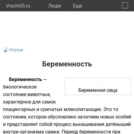
Vrachi05.ru
Люди
Eще
🔔
Респу
🔍
Статьи
Беременность
Бере́менность
—
биологическое
Беременная овца
состояние животных,
характерное для
самок
плацентарных
и
сумчатых
млекопитающих
. Это то
состояние, которое обусловлено
зачатием
новых особей
и представляет собой процесс вынашивания детёнышей
внутри организма самки. Период беременности при