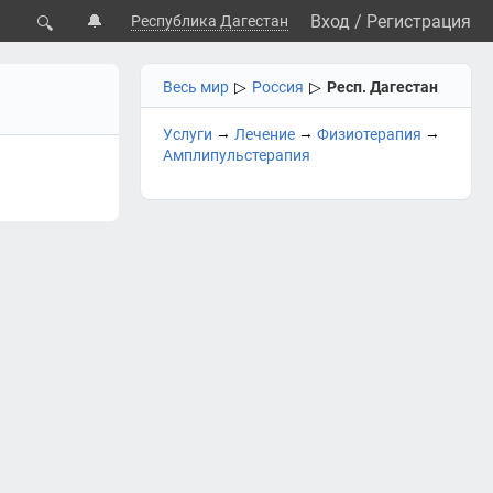
🔔
Вход
/
Регистрация
Республика Дагестан
🔍
Весь мир
▷
Россия
▷
Респ. Дагестан
→
→
→
Услуги
Лечение
Физиотерапия
Амплипульстерапия