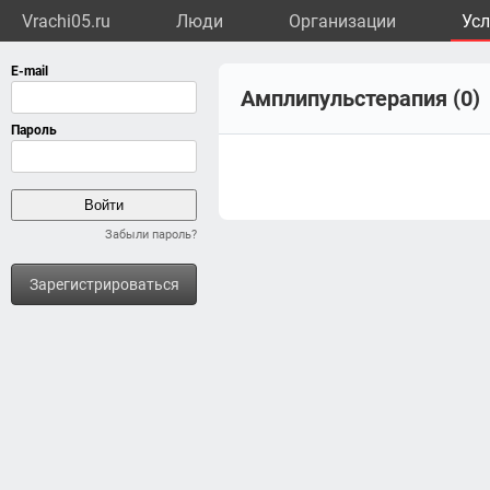
Vrachi05.ru
Люди
Организации
Усл
Амплипульстерапия (0)
Забыли пароль?
Зарегистрироваться