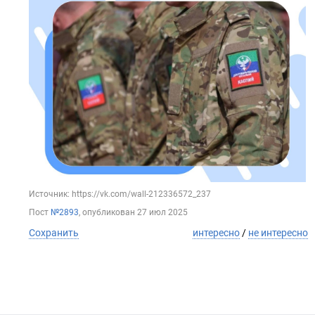
Источник: https://vk.com/wall-212336572_237
Пост
№2893
, опубликован
27 июл 2025
Сохранить
интересно
/
не интересно