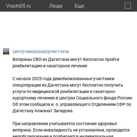
Vrachi05.ru
Люди
Eще
🔔
Респу
🔍
Центр микрохирургии глаза
Ветераны СВО из Дагестана могут бесплатно пройти
реабилитацию и санаторное лечение
С начала 2025 года демобилизованные участники
спецоперации из Дагестана могут бесплатно получить
услуги по медицинской реабилитации и санаторно-
курортному лечению в центрах Социального фонда России.
Об этом сообщила и. о. управляющего Отделением СФР по
Дагестану Алжанат Загидова.
При направлении учитывается состояние здоровья
ветерана. Если инвалидность не установлена, проводится
медобследование и подбирается индивидуальная