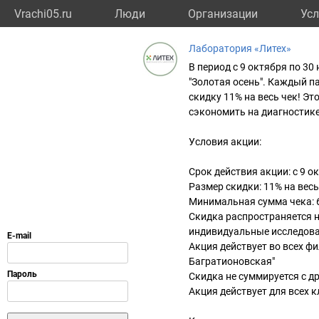
Vrachi05.ru
Люди
Организации
Усл
Лаборатория «Литех»
В период с 9 октября по 3
"Золотая осень". Каждый па
скидку 11% на весь чек! Э
сэкономить на диагностике
Условия акции:
Срок действия акции: с 9 о
Размер скидки: 11% на весь
Минимальная сумма чека: 
Скидка распространяется н
индивидуальные исследов
Акция действует во всех ф
Багратионовская"
Скидка не суммируется с 
Акция действует для всех 