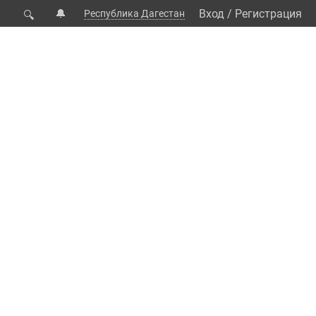
🔔
Вход
/
Регистрация
Республика Дагестан
🔍