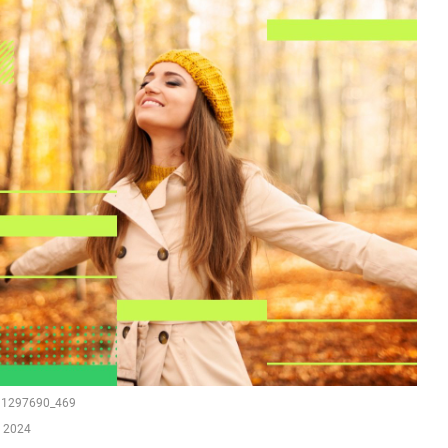
211297690_469
т 2024