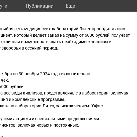
уги
Публикации
Eще
0 ноября сеть медицинских лабораторий Литех проводит акцию
циент, который делает заказ на сумму от 6000 рублей, получает
то отличная возможность сдать необходимые анализы и
 здоровья в осенний период.
ктября по 30 ноября 2024 года включительно.
 чек.
6000 рублей.
а все виды анализов, представленные в лаборатории, включая
ания и комплексные программы.
илиалах лаборатории Литех, за исключением: "Офис
другими акциями и специальными предложениями.
клиентов, включая новых и постоянных.