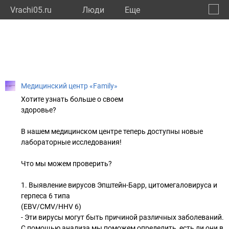
Vrachi05.ru
Люди
Eще
🔔
Респу
🔍
Медицинский центр «Family»
Хотите узнать больше о своем
здоровье?
В нашем медицинском центре теперь доступны новые
лабораторные исследования!
Что мы можем проверить?
1. Выявление вирусов Эпштейн-Барр, цитомегаловируса и
герпеса 6 типа
(EBV/CMV/HHV 6)
- Эти вирусы могут быть причиной различных заболеваний.
С помощью анализа мы поможем определить, есть ли они в