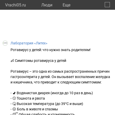
Vrachi05.ru
Люди
Eще
🔔
Респу
🔍
Лаборатория «Литех»
Ротавирус у детей: что нужно знать родителям!
👶 Симптомы ротавируса у детей
Ротавирус – это одна из самых распространенных причин
гастроэнтерита у детей. Он вызывает воспаление желудка
и кишечника, что приводит к следующим симптомам:
- 🚽 Водянистая диарея (иногда до 10 раз в день)
- 🤢 Тошнота и рвота
- 🤒 Высокая температура (до 39°C и выше)
- 😖 Боль в животе и спазмы
- 😴 Общая слабость и утомляемость