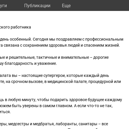
уги
Публикации
Eще
ского работника
– день особенный. Сегодня мы поздравляем с профессиональным
та связана с сохранением здоровья людей и спасением жизней.
ые и решительные, тактичные и внимательные – дорогие
шу благодарность и уважение.
халата вы – настоящие супергерои, которые каждый день
те, на срочном вызове, в медицинской палате, процедурной или
щь в любую минуту, чтобы подарить здоровое будущее каждому
ожем быть уверены в самом главном. А если что-то не так,
иться.
ры, медсестры и медбратья, лаборанты, санитары – все