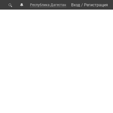
🔔
Вход
/
Регистрация
Республика Дагестан
🔍