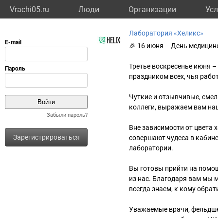
Vrachi05.ru
Люди
Организации
Усл
Лаборатория «Хеликс»
🎉 16 июня – День медицин
Третье воскресенье июня 
праздником всех, чья рабо
Чуткие и отзывчивые, смел
коллеги, выражаем вам на
Забыли пароль?
Вне зависимости от цвета 
Зарегистрироваться
совершают чудеса в кабине
лаборатории.
Вы готовы прийти на помо
из нас. Благодаря вам мы м
всегда знаем, к кому обрат
Уважаемые врачи, фельдше