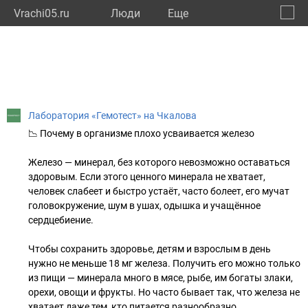
Vrachi05.ru
Люди
Eще
🔔
Респу
🔍
Лаборатория «Гемотест» на Чкалова
📉 Почему в организме плохо усваивается железо
Железо — минерал, без которого невозможно оставаться
здоровым. Если этого ценного минерала не хватает,
человек слабеет и быстро устаёт, часто болеет, его мучат
головокружение, шум в ушах, одышка и учащённое
сердцебиение.
Чтобы сохранить здоровье, детям и взрослым в день
нужно не меньше 18 мг железа. Получить его можно только
из пищи — минерала много в мясе, рыбе, им богаты злаки,
орехи, овощи и фрукты. Но часто бывает так, что железа не
хватает даже тем, кто питается разнообразно.