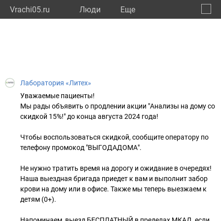
Vrachi05.ru
Люди
Eще
🔔
Респу
🔍
Лаборатория «Литех»
Уважаемые пациенты!
Мы рады объявить о продлении акции "Анализы на дому со
скидкой 15%!" до конца августа 2024 года!
Чтобы воспользоваться скидкой, сообщите оператору по
телефону промокод "ВЫГОДАДОМА".
Не нужно тратить время на дорогу и ожидание в очередях!
Наша выездная бригада приедет к вам и выполнит забор
крови на дому или в офисе. Также мы теперь выезжаем к
детям (0+).
Напоминаем, выезд БЕСПЛАТНЫЙ в пределах МКАД, если