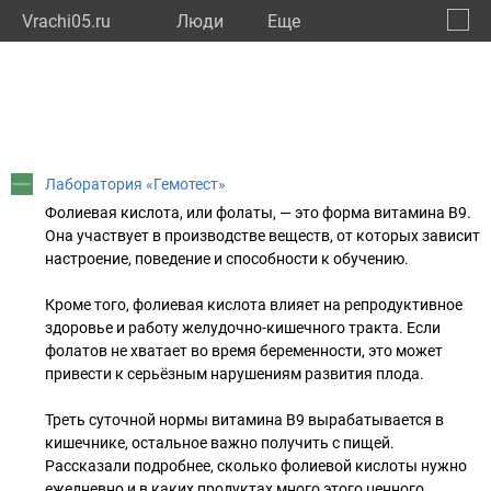
Vrachi05.ru
Люди
Eще
🔔
Респу
🔍
Лаборатория «Гемотест»
Фолиевая кислота, или фолаты, — это форма витамина B9.
Она участвует в производстве веществ, от которых зависит
настроение, поведение и способности к обучению.
Кроме того, фолиевая кислота влияет на репродуктивное
здоровье и работу желудочно-кишечного тракта. Если
фолатов не хватает во время беременности, это может
привести к серьёзным нарушениям развития плода.
Треть суточной нормы витамина B9 вырабатывается в
кишечнике, остальное важно получить с пищей.
Рассказали подробнее, сколько фолиевой кислоты нужно
ежедневно и в каких продуктах много этого ценного