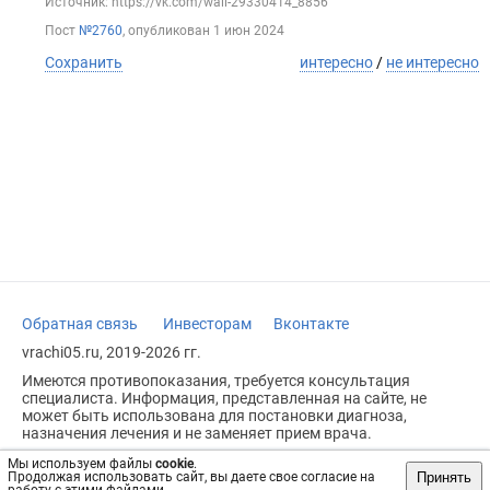
Источник: https://vk.com/wall-29330414_8856
Пост
№2760
, опубликован
1 июн 2024
Сохранить
интересно
/
не интересно
Обратная связь
Инвесторам
Вконтакте
vrachi05.ru, 2019-2026 гг.
Имеются противопоказания, требуется консультация
специалиста. Информация, представленная на сайте, не
может быть использована для постановки диагноза,
назначения лечения и не заменяет прием врача.
Возрастное ограничение: 18+
Мы используем файлы
cookie
.
Принять
Продолжая использовать сайт, вы даете свое согласие на