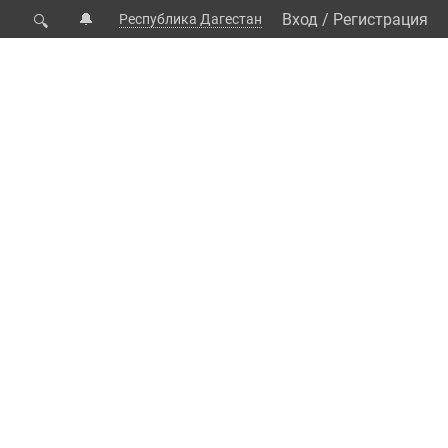
🔔
Вход
/
Регистрация
Республика Дагестан
🔍