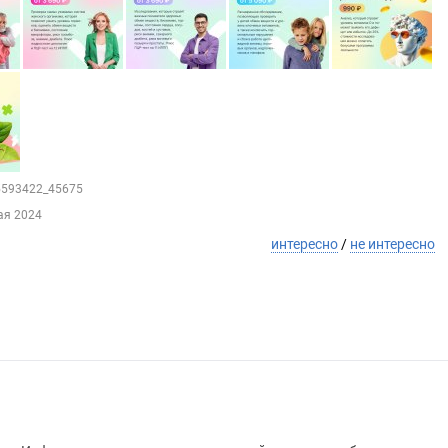
25593422_45675
ая 2024
интересно
/
не интересно