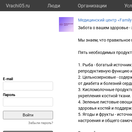
Vrachi05.ru
Люди
Организации
Усл
Медицинский центр «Family
Забота о вашем здоровье -
Мы знаем, что правильное 
Пять необходимых продукто
1. Рыба - богатый источни
репродуктивную функцию и 
2. Цельнозерновые - соде
от диабета и болезней серд
3. Кисломолочные продукт
укрепления костной ткани.
4. Зеленые листовые овощи
здоровья костей и поддерж
5. Ягоды и фрукты - источ
настроения и общего самоч
Забыли пароль?