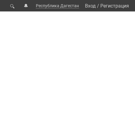
🔔
Вход
/
Регистрация
Республика Дагестан
🔍