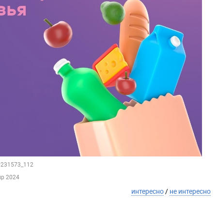
76231573_112
пр 2024
интересно
/
не интересно