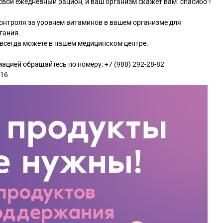
свой ежедневный рацион, и ваш организм скажет вам "спасибо"!
онтроля за уровнем витаминов в вашем организме для
тания.
 всегда можете в нашем медицинском центре.
ацией обращайтесь по номеру: +7 (988) 292-28-82
 16