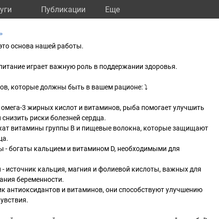
уги
Публикации
Eще
»
 это основа нашей работы.
питание играет важную роль в поддержании здоровья.
в, которые должны быть в вашем рационе: ⤵️
к омега-3 жирных кислот и витаминов, рыба помогает улучшить
снизить риски болезней сердца.
ржат витамины группы В и пищевые волокна, которые защищают
ца.
ы - богаты кальцием и витамином D, необходимыми для
 - источник кальция, магния и фолиевой кислоты, важных для
ания беременности.
ник антиоксидантов и витаминов, они способствуют улучшению
увствия.