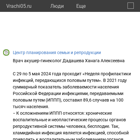
Vrachi05.ru
Люди
Eще
🔔
Респу
🔍
Центр планирования семьи и репродукции
Врач акушер-гинеколог Дадашева Ханага Алексеевна
С 29 по 5 мая 2024 года проходит «Неделя профилактики
инфекций, передающихся половым путем». В 2021 году
суммарный показатель заболеваемости населения
Российской Федерации инфекциями, передаваемыми
половым путем (ИППП), составил 89,6 случаев на 100
тысяч населения.
− К осложнениям ИППП относятся: хронические
воспалительные и неопластические процессы органов
репродуктивной системы человека, бесплодие. Так,
хламидийная инфекция является инфекцией, способной
приводить к воспалительным заболеваниям органов