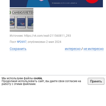
Источник: https://vk.com/wall-211560811_293
Пост
№2697
, опубликован
2 мая 2024
Сохранить
интересно
/
не интересно
Мы используем файлы
cookie
.
Принять
Продолжая использовать сайт, вы даете свое согласие на
работу с этими файлами.
Обратная связь
Инвесторам
Вконтакте
vrachi05.ru, 2019-2026 гг.
Имеются противопоказания, требуется консультация
специалиста. Информация, представленная на сайте, не
может быть использована для постановки диагноза,