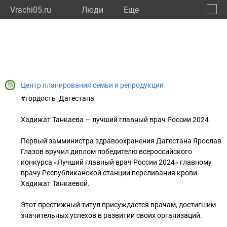
Vrachi05.ru
Люди
Eще
🔔
Респу
🔍
Центр планирования семьи и репродукции
#гордость_Дагестана
Хадижат Танкаева — лучший главный врач России 2024
Первый замминистра здравоохранения Дагестана Ярослав
Глазов вручил диплом победителю всероссийского
конкурса «Лучший главный врач России 2024» главному
врачу Республиканской станции переливания крови
Хадижат Танкаевой.
Этот престижный титул присуждается врачам, достигшим
значительных успехов в развитии своих организаций.