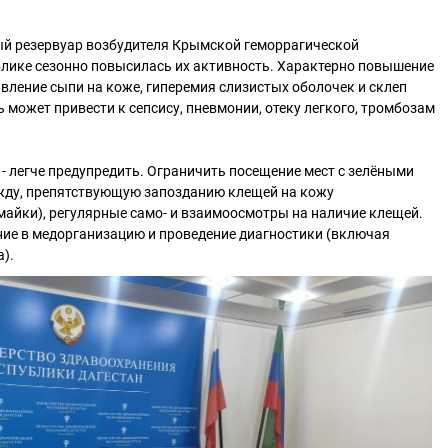
ый резервуар возбудителя Крымской геморрагической
блике сезонно повысилась их активность. Характерно повышение
явление сыпи на коже, гиперемия слизистых оболочек и склеп
 может привести к сепсису, пневмонии, отеку легкого, тромбозам
- легче предупредить. Ограничить посещение мест с зелёными
жду, препятствующую запозданию клещей на кожу
айки), регулярные само- и взаимоосмотры на наличие клещей.
ние в медорганизацию и проведение диагностики (включая
).