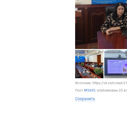
Источник: https://vk.com/wall-
Пост
№2695
, опубликован
25 а
Сохранить