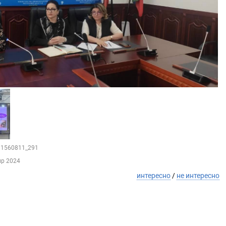
211560811_291
пр 2024
интересно
/
не интересно