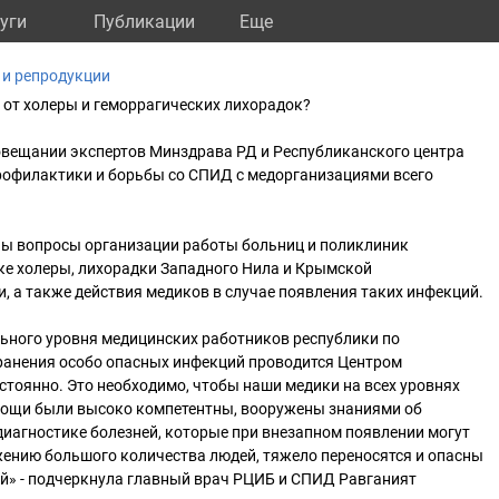
уги
Публикации
Eще
 и репродукции
в от холеры и геморрагических лихорадок?
овещании экспертов Минздрава РД и Республиканского центра
рофилактики и борьбы со СПИД с медорганизациями всего
ы вопросы организации работы больниц и поликлиник
ке холеры, лихорадки Западного Нила и Крымской
, а также действия медиков в случае появления таких инфекций.
ного уровня медицинских работников республики по
анения особо опасных инфекций проводится Центром
тоянно. Это необходимо, чтобы наши медики на всех уровнях
ощи были высоко компетентны, вооружены знаниями об
диагностике болезней, которые при внезапном появлении могут
жению большого количества людей, тяжело переносятся и опасны
ей» - подчеркнула главный врач РЦИБ и СПИД Равганият