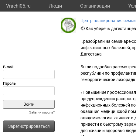
Vrachi05.ru
Люди
Организации
Усл
Центр планирования семьи
🤕 Как уберечь дагестанце
…разобрали на семинаре-с
инфекционных болезней, п
Дагестана
Были подробно рассмотрен
республики по профилакти
геморрагической лихорадки
«Повышение профессиональ
предупреждению распростр
инфекционных болезней пос
оказания медицинской пом
Забыли пароль?
эпидемиологии, клинике и 
привести к быстрому зара
Зарегистрироваться
для жизни и здоровья люд