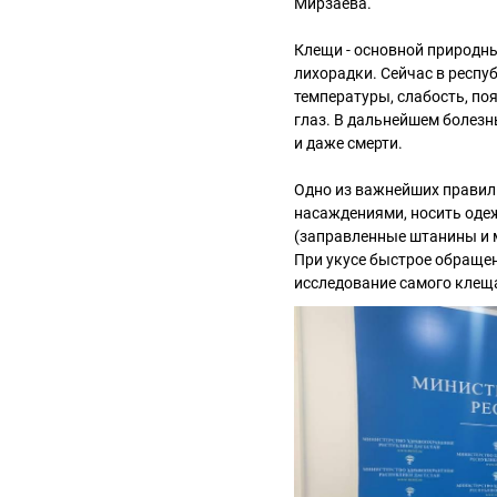
Мирзаева.
Клещи - основной природн
лихорадки. Сейчас в респу
температуры, слабость, по
глаз. В дальнейшем болезнь
и даже смерти.
Одно из важнейших правил 
насаждениями, носить оде
(заправленные штанины и м
При укусе быстрое обраще
исследование самого клеща