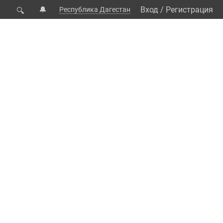
🔔
Вход
/
Регистрация
Республика Дагестан
🔍