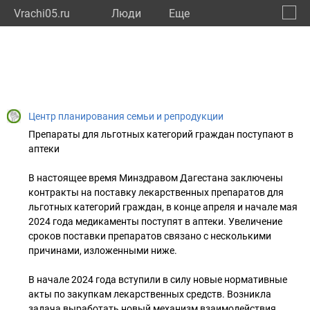
Vrachi05.ru
Люди
Eще
🔔
Респу
🔍
Центр планирования семьи и репродукции
Препараты для льготных категорий граждан поступают в
аптеки
В настоящее время Минздравом Дагестана заключены
контракты на поставку лекарственных препаратов для
льготных категорий граждан, в конце апреля и начале мая
2024 года медикаменты поступят в аптеки. Увеличение
сроков поставки препаратов связано с несколькими
причинами, изложенными ниже.
В начале 2024 года вступили в силу новые нормативные
акты по закупкам лекарственных средств. Возникла
задача выработать новый механизм взаимодействия