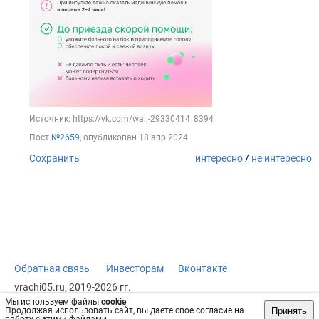
Источник: https://vk.com/wall-29330414_8394
Пост
№2659
, опубликован
18 апр 2024
Сохранить
интересно
/
не интересно
Обратная связь
Инвесторам
Вконтакте
vrachi05.ru, 2019-2026 гг.
Мы используем файлы
cookie
.
Имеются противопоказания, требуется консультация
Принять
Продолжая использовать сайт, вы даете свое согласие на
специалиста. Информация, представленная на сайте, не