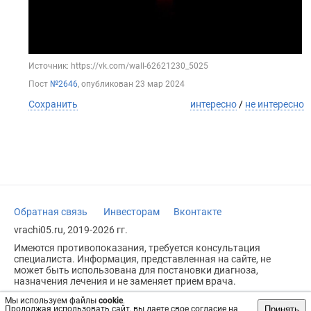
Источник: https://vk.com/wall-62621230_5025
Пост
№2646
, опубликован
23 мар 2024
Сохранить
интересно
/
не интересно
Обратная связь
Инвесторам
Вконтакте
vrachi05.ru, 2019-2026 гг.
Имеются противопоказания, требуется консультация
специалиста. Информация, представленная на сайте, не
может быть использована для постановки диагноза,
назначения лечения и не заменяет прием врача.
Возрастное ограничение: 18+
Мы используем файлы
cookie
.
Принять
Продолжая использовать сайт, вы даете свое согласие на