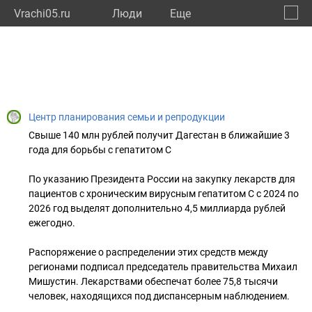
Vrachi05.ru
Люди
Eще
🔔
Респу
🔍
Центр планирования семьи и репродукции
Свыше 140 млн рублей получит Дагестан в ближайшие 3
года для борьбы с гепатитом С
По указанию Президента России на закупку лекарств для
пациентов с хроническим вирусным гепатитом C с 2024 по
2026 год выделят дополнительно 4,5 миллиарда рублей
ежегодно.
Распоряжение о распределении этих средств между
регионами подписал председатель правительства Михаил
Мишустин. Лекарствами обеспечат более 75,8 тысячи
человек, находящихся под диспансерным наблюдением.