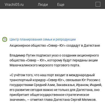
Vrachi05.ru
Люди
Eще
🔔
Респу
🔍
Центр планирования семьи и репродукции
Акционерное общество «Север–Юг» создадут в Дагестане
Владимир Путин подписал указ о создании акционерного
общества «Север – Юг», которому будут переданы акции
Махачкалинского морского торгового порта.
«С учётом того, что наш порт входит в международный
транспортный коридор «Север-Юг», связывая Юг России с
государствами Средней Азии, Закавказья, Ираном, Индией,
его развитие сегодня важно не только для Дагестана, оно
приобретает общегосударственное стратегическое
значение», — отметил глава Дагестана Сергей Меликов.