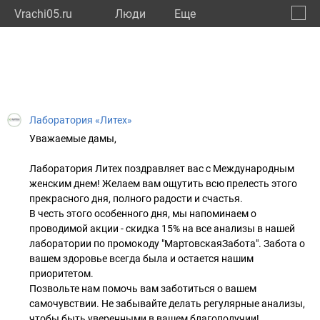
Vrachi05.ru
Люди
Eще
🔔
Респу
🔍
Лаборатория «Литех»
Уважаемые дамы,
Лаборатория Литех поздравляет вас с Международным
женским днем! Желаем вам ощутить всю прелесть этого
прекрасного дня, полного радости и счастья.
В честь этого особенного дня, мы напоминаем о
проводимой акции - скидка 15% на все анализы в нашей
лаборатории по промокоду "МартовскаяЗабота". Забота о
вашем здоровье всегда была и остается нашим
приоритетом.
Позвольте нам помочь вам заботиться о вашем
самочувствии. Не забывайте делать регулярные анализы,
чтобы быть уверенными в вашем благополучии!