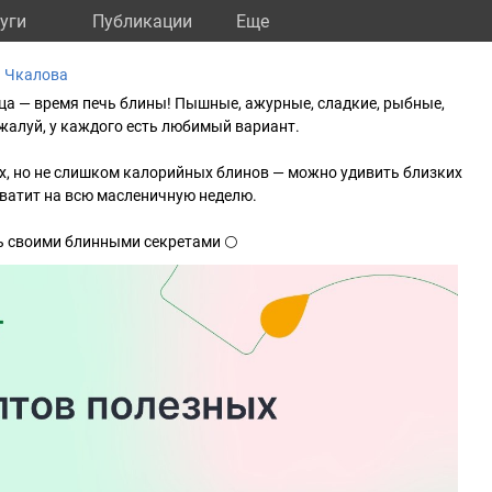
уги
Публикации
Eще
а Чкалова
ца — время печь блины! Пышные, ажурные, сладкие, рыбные,
жалуй, у каждого есть любимый вариант.
х, но не слишком калорийных блинов — можно удивить близких
ватит на всю масленичную неделю.
ь своими блинными секретами 🌕