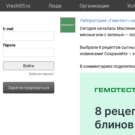
Vrachi05.ru
Люди
Организации
Усл
Лаборатория «Гемотест» н
Сегодня началась Маслени
мясные или с зеленью — по
Выбрали 8 рецептов сытны
новинками! Сохраняйте — х
В комментариях поделитес
Забыли пароль?
Зарегистрироваться