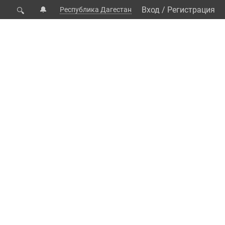
🔔
Вход
/
Регистрация
Республика Дагестан
🔍