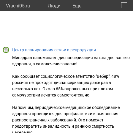
Vrachi05.ru
Люди
Eще
🔔
Респу
🔍
Центр планирования семьи и репродукции
Минздрав напоминает: диспансеризация важна для вашего
здоровья, а самолечение опасно!
Как сообщает социологическое агентство "Вебер", 48%
россиян не проходят диспансеризацию даже раз в
несколько лет. Около 65% опрошенных при плохом
самочувствии лечатся самостоятельно.
Напомним, периодическое медицинское обследование
здоровья проводится для профилактики и выявления
распространенных заболеваний. Это поможет
предотвратить инвалидность и раннюю смертность
населения.