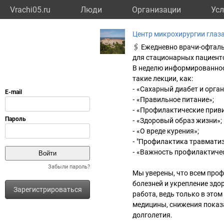
Vrachi05.ru
Люди
Организации
Усл
Центр микрохирургии глаз
🖇️ Ежедневно врачи-офтал
для стационарных пациент
В неделю информированнос
такие лекции, как:
⁃ «Сахарный диабет и орган
⁃ «Правильное питание»;
⁃ «Профилактические приви
⁃ «Здоровый образ жизни»;
⁃ «О вреде курения»;
⁃ "Профилактика травматиз
⁃ «Важность профилактиче
Забыли пароль?
Мы уверены, что всем про
болезней и укрепление здо
Зарегистрироваться
работа, ведь только в это
медицины, снижения показа
долголетия.