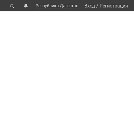
🔔
Вход
/
Регистрация
Республика Дагестан
🔍