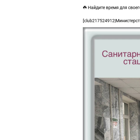
☘️ Найдите время для своег
[club217524912|Министерс