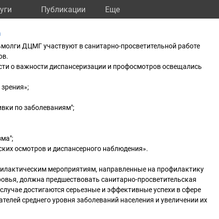
уги
Публикации
Eще
а
ьмолги ДЦМГ участвуют в санитарно-просветительной работе
ов.
ти о важности диспансеризации и профосмотров освещались
 зрения»;
вки по заболеваниям";
ма";
ских осмотров и диспансерного наблюдения».
филактическим мероприятиям, направленные на профилактику
ровья, должна предшествовать санитарно-просветительская
м случае достигаются серьезные и эффективные успехи в сфере
телей среднего уровня заболеваний населения и увеличении их