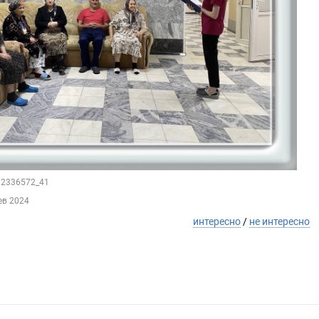
212336572_41
ев 2024
интересно
/
не интересно