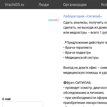
Vrachi05.ru
Люди
Организации
Усл
Лаборатория «Ситилаб»
Сдать анализы, получить к
сделать, не выходя из дом
или медсестры – всего 1 ру
📍Предложение действует в
• Врача-терапевта
• Врача-педиатра
• Медицинской сестры
Выезд на дом/в офис – са
медицинскую помощь в удо
🔵Врач СИТИЛАБ:
• проведет осмотр, диагно
обследованию и лечению;
• при необходимости оформ
приобретение лекарственн