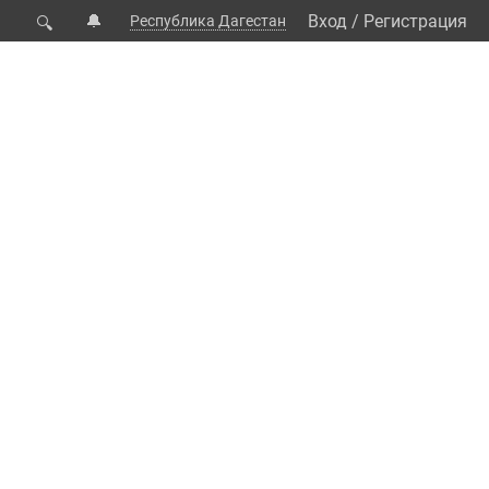
🔔
Вход
/
Регистрация
Республика Дагестан
🔍