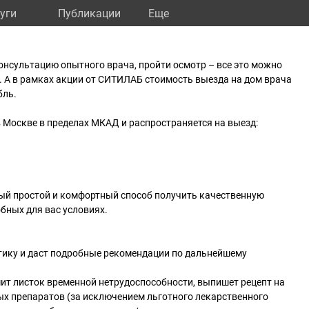
уги
Публикации
Eще
онсультацию опытного врача, пройти осмотр – все это можно
а. А в рамках акции от СИТИЛАБ стоимость выезда на дом врача
бль.
 Москве в пределах МКАД и распространяется на выезд:
мый простой и комфортный способ получить качественную
бных для вас условиях.
стику и даст подробные рекомендации по дальнейшему
ит листок временной нетрудоспособности, выпишет рецепт на
ых препаратов (за исключением льготного лекарственного