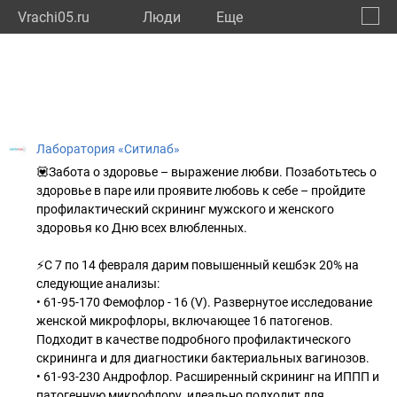
Vrachi05.ru
Люди
Eще
🔔
Респу
🔍
Лаборатория «Ситилаб»
💟Забота о здоровье – выражение любви. Позаботьтесь о
здоровье в паре или проявите любовь к себе – пройдите
профилактический скрининг мужского и женского
здоровья ко Дню всех влюбленных.
⚡С 7 по 14 февраля дарим повышенный кешбэк 20% на
следующие анализы:
• 61-95-170 Фемофлор - 16 (V). Развернутое исследование
женской микрофлоры, включающее 16 патогенов.
Подходит в качестве подробного профилактического
скрининга и для диагностики бактериальных вагинозов.
• 61-93-230 Андрофлор. Расширенный скрининг на ИППП и
патогенную микрофлору, идеально подходит для