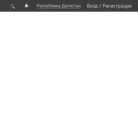
🔔
Вход
/
Регистрация
Республика Дагестан
🔍