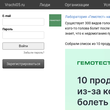
Vrachi05.ru
Люди
Организации
Усл
Лаборатория «Гемотест» н
Существует 300 видов голов
кого-то голова болит посл
знает, что к недомоганию 
Собрали список из 10 прод
Забыли пароль?
Зарегистрироваться