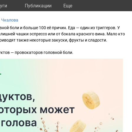
уги
Публикации
Eще
а Чкалова
ной боли и больше 100 её причин. Еда — один из триггеров. У
е лишней чашки эспрессо или от бокала красного вина. Мало кто
приводят также некоторые закуски, фрукты и сладости.
уктов — провокаторов головной боли.