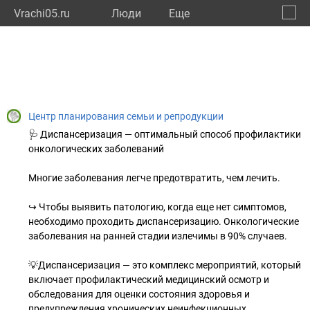
Vrachi05.ru
Люди
Eще
🔔
Респу
🔍
Центр планирования семьи и репродукции
🩺 Диспансеризация — оптимальный способ профилактики
онкологических заболеваний
Многие заболевания легче предотвратить, чем лечить.
↪️ Чтобы выявить патологию, когда еще нет симптомов,
необходимо проходить диспансеризацию. Онкологические
заболевания на ранней стадии излечимы в 90% случаев.
💡Диспансеризация — это комплекс мероприятий, который
включает профилактический медицинский осмотр и
обследования для оценки состояния здоровья и
предупреждения хронических неинфекционных