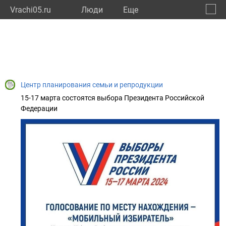
Vrachi05.ru
Люди
Eще
🔔
Респу
🔍
Центр планирования семьи и репродукции
15-17 марта состоятся выбора Президента Российской
Федерации